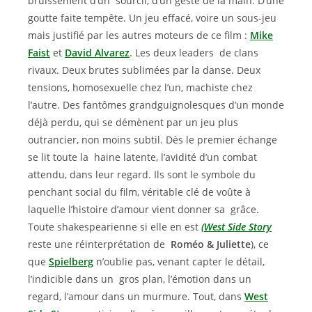
bruissement d’un sourcil, d’un geste de la main. D’une
goutte faite tempête. Un jeu effacé, voire un sous-jeu
mais justifié par les autres moteurs de ce film :
Mike
Faist
et
David Alvarez
. Les deux leaders de clans
rivaux. Deux brutes sublimées par la danse. Deux
tensions, homosexuelle chez l’un, machiste chez
l’autre. Des fantômes grandguignolesques d’un monde
déjà perdu, qui se démènent par un jeu plus
outrancier, non moins subtil. Dès le premier échange
se lit toute la haine latente, l’avidité d’un combat
attendu, dans leur regard. Ils sont le symbole du
penchant social du film, véritable clé de voûte à
laquelle l’histoire d’amour vient donner sa grâce.
Toute shakespearienne si elle en est
(West Side Story
reste une réinterprétation de
Roméo & Juliette
), ce
que
Spielberg
n’oublie pas, venant capter le détail,
l’indicible dans un gros plan, l’émotion dans un
regard, l’amour dans un murmure. Tout, dans
West