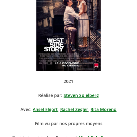
2021
Réalisé par:
Steven Spielberg
Avec:
Ansel Elgort
,
Rachel Zegler
,
Rita Moreno
Film vu par nos propres moyens