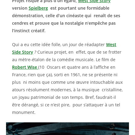
Projet risqué à plus d’un égard,
West Side Story
version
Spielberg
est pourtant une formidable
démonstration, celle d’un cinéaste qui renaît de ses
cendres et prouve que la nostalgie n’empêche pas
l’instinct créatif.
Qui a eu cette idée folle, un jour de réadapter
West
Side Story
?
Curieux projet, en effet, que de se frotter
au mètre-étalon de la comédie musicale. Le film de
Robert Wise
(10 Oscars et quatre ans à l’affiche en
France, rien que ça), sorti en 1961, ne se présente ni
plus ni moins que comme une œuvre intouchable aux
atours résolument modernes, à la musique cristalline,
un joyau patrimonial de son temps. Bref, faudrait-il
être dérangé, si ce n’est pire, pour s’attaquer à un tel
monument.