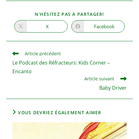
PARTAGER
N'HÉSITEZ PAS A PARTAGER!
CE
CONTENU
X
Facebook
Ouvrir
Ouvrir
dans
dans
une
une
autre
autre
fenêtre
fenêtre
Read
Article précédent
more
Le Podcast des Réfracteurs: Kids Corner –
articles
Encanto
Article suivant
Baby Driver
VOUS DEVRIEZ ÉGALEMENT AIMER