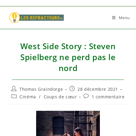
Skip
to
Menu
content
West Side Story : Steven
Spielberg ne perd pas le
nord
Auteur/autrice
Publication
Thomas Graindorge
28 décembre 2021
de
publiée :
Post
Commentaires
Cinéma
/
Coups de cœur
1 commentaire
la
category:
de
publication :
la
publication :