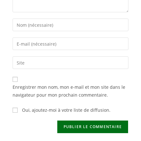
Enter
your
name
Enter
or
your
username
email
Saisir
to
address
l’URL
comment
to
de
comment
votre
Enregistrer mon nom, mon e-mail et mon site dans le
site
navigateur pour mon prochain commentaire.
(facultatif)
Oui, ajoutez-moi à votre liste de diffusion.