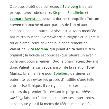
Quoique, plutôt que de respect,
Spielberg
friserait
presque avec l’obédience.
Stephen Sondheim
et
Leonard Bernstein
peuvent dormir tranquille :
Tonton
Steven
n’a touché ni aux paroles de l’un ni aux
compositions de l’autre. La sève est là. Mais modifiée
par micro touches :
Somewhere
, à l’origine cri du cœur
du duo amoureux, devient là le déchirement de
Valentina
(
Rita Morena
, qui jouait
Anita
dans le film
original ; la boucle est bouclée) qui pleure un avenir
où la paix pourra régner ;
Doc
, le pharmacien, devient
donc
Valentina
, sa veuve, miroir de la relation
Tony-
Maria
… Une manière pour
Spielberg
de signer sa
paternité et s’éviter les procès d’inutilité d’une telle
entreprise filmique. Il corrige en outre certaines
erreurs du premier film, évitant le piège du
white-
washing
, faisant réellement chanter ses interprètes…
Sans doute y a-t-il là moins de féérie, moins de folie,