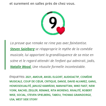
et surement en salles près de chez vous.
La preuve que remake ne rime pas avec fainéantise.
Steven Spielberg
se réapproprie le mythe de la comédie
musicale, lui apportant la grandiloquence de sa mise en
scène et le regard attendri de l’enfant qui admirait, jadis,
Natalie Wood.
Une réussite formelle incontestable.
ÉTIQUETTES
:
2021
,
AMOUR
,
ANSEL ELGORT
,
AUDIOACTIF
,
COMÉDIE
MUSICALE
,
COUP DE CŒUR
,
CRITIQUE
,
DANSE
,
DAVID ALVAREZ
,
GANG
,
HOMOSEXUALITÉ
,
JANUSZ KAMIŃSKI
,
MANHATTAN
,
MIKE FAIST
,
NEW
YORK
,
RACHEL ZEGLER
,
REMAKE
,
RITA MORENO
,
RIVALITÉ
,
ROBERT
WISE
,
SOCIAL
,
STEVEN SPIELBERG
,
TABOU
,
THOMAS GRAINDORGE
,
USA
,
WEST SIDE STORY