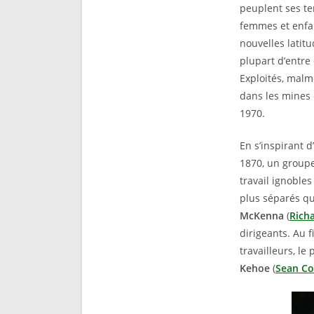
peuplent ses te
femmes et enfan
nouvelles latit
plupart d’entre
Exploités, malm
dans les mines
1970.
En s’inspirant d
1870, un groupe
travail ignobles
plus séparés qu
McKenna
(
Richa
dirigeants. Au fi
travailleurs, l
Kehoe
(
Sean C