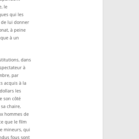
, le
ues qui les
e de lui donner
onat, à peine
aque à un
titutions, dans
 spectateur à
mbre, par
s acquis à la
dollars les
re son côté
 sa chaire,
 aux hommes de
e que le film
e mineurs, qui
ndus fous sont