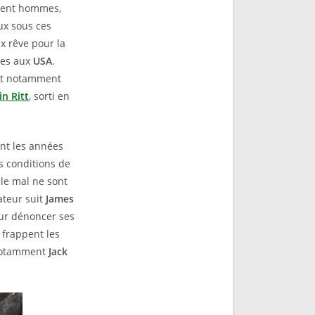
rtent hommes,
ux sous ces
x rêve pour la
ées aux
USA
.
 et notamment
in Ritt
, sorti en
nt les années
s conditions de
 le mal ne sont
ateur suit
James
pour dénoncer ses
i frappent les
t notamment
Jack