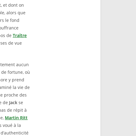
, et dont on
le, alors que
rs le fond
souffrance
opos de
Traître
ises de vue
rictement aucun
 de fortune, où
nore y prend
aminé la vie de
ge proche des
se de
Jack
se
pas de répit à
me,
Martin Ritt
s voué à la
d’authenticité