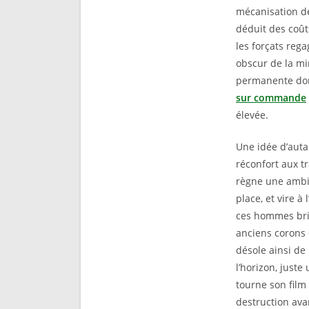
mécanisation de
déduit des coût
les forçats reg
obscur de la mi
permanente dont
sur commande
élevée.
Une idée d’auta
réconfort aux t
règne une ambi
place, et vire 
ces hommes bris
anciens corons
désole ainsi de 
l’horizon, just
tourne son film
destruction ava