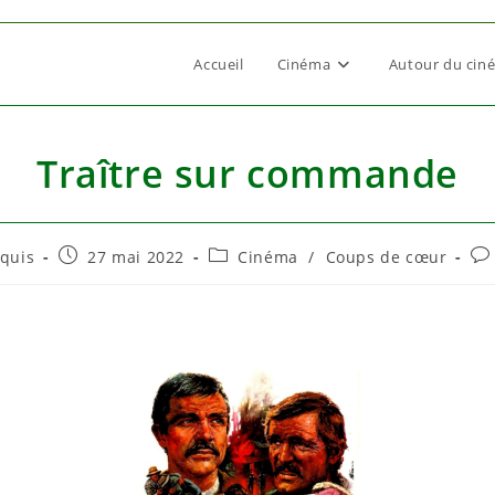
Accueil
Cinéma
Autour du cin
Traître sur commande
Publication
Post
Co
quis
27 mai 2022
Cinéma
/
Coups de cœur
publiée :
category:
de
la
pub