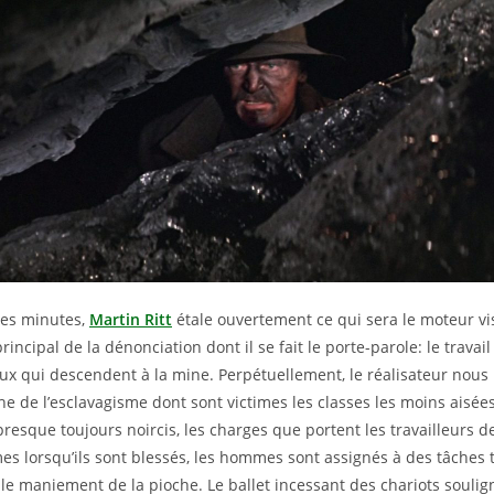
res minutes,
Martin Ritt
étale ouvertement ce qui sera le moteur vi
principal de la dénonciation dont il se fait le porte-parole: le travail
x qui descendent à la mine. Perpétuellement, le réalisateur nous 
he de l’esclavagisme dont sont victimes les classes les moins aisées
presque toujours noircis, les charges que portent les travailleurs d
es lorsqu’ils sont blessés, les hommes sont assignés à des tâches 
le maniement de la pioche. Le ballet incessant des chariots soulign