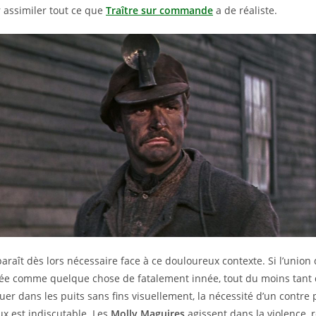
 assimiler tout ce que
Traître sur commande
a de réaliste.
araît dès lors nécessaire face à ce douloureux contexte. Si l’union 
rée comme quelque chose de fatalement innée, tout du moins tant
er dans les puits sans fins visuellement, la nécessité d’un contre 
ux est indiscutable. Les
Molly Maguires
agissent dans la violence,