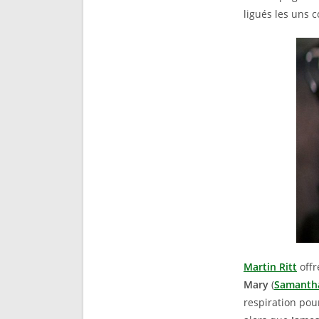
ligués les uns c
Martin Ritt
offr
Mary
(
Samanth
respiration pou