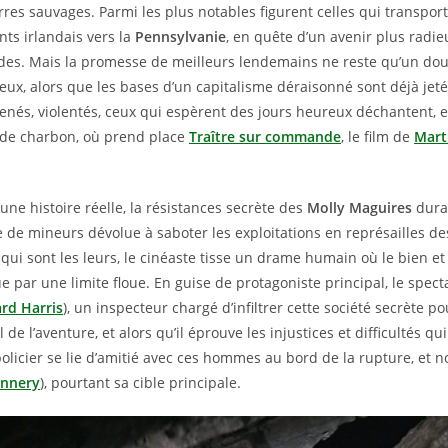
rres sauvages. Parmi les plus notables figurent celles qui transpo
ts irlandais vers la
Pennsylvanie
, en quête d’un avenir plus radie
udes. Mais la promesse de meilleurs lendemains ne reste qu’un dou
 eux, alors que les bases d’un capitalisme déraisonné sont déjà jet
enés, violentés, ceux qui espèrent des jours heureux déchantent,
 de charbon, où prend place
Traître sur commande
, le film de
Mart
’une histoire réelle, la résistances secrète des
Molly Maguires
dura
 de mineurs dévolue à saboter les exploitations en représailles de
 qui sont les leurs, le cinéaste tisse un drame humain où le bien et
e par une limite floue. En guise de protagoniste principal, le spect
rd Harris
), un inspecteur chargé d’infiltrer cette société secrète 
l de l’aventure, et alors qu’il éprouve les injustices et difficultés qu
e policier se lie d’amitié avec ces hommes au bord de la rupture, e
onnery
), pourtant sa cible principale.