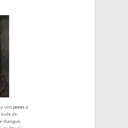
ui unit
James
à
e bulle de
e dialogue,