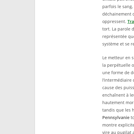
parfois le sang
déchainement de
oppressent.
Tr
tort. La parole
représentée que
système et se r
Le metteur en s
la perpétuelle o
une forme de dé
l’intermédiaire
cause des puissa
enchaînent à le
hautement moral
tandis que les 
Pennsylvanie
to
montre explicit
vire au pugilat