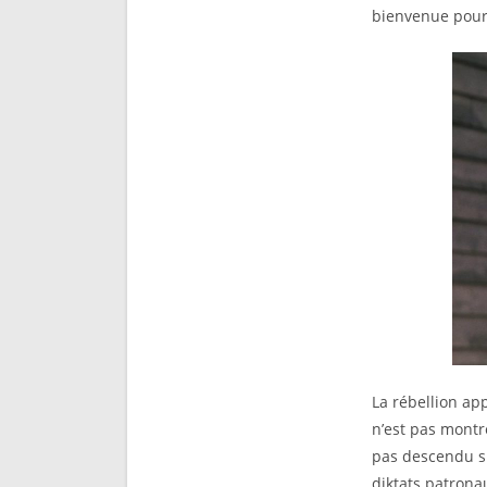
bienvenue pour
La rébellion app
n’est pas mont
pas descendu su
diktats patrona