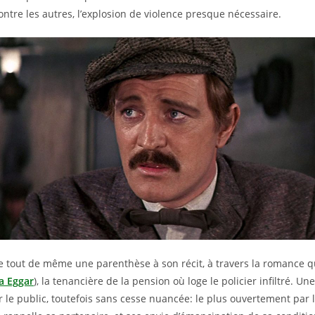
ontre les autres, l’explosion de violence presque nécessaire.
e tout de même une parenthèse à son récit, à travers la romance q
a Eggar
), la tenancière de la pension où loge le policier infiltré. Un
r le public, toutefois sans cesse nuancée: le plus ouvertement par l