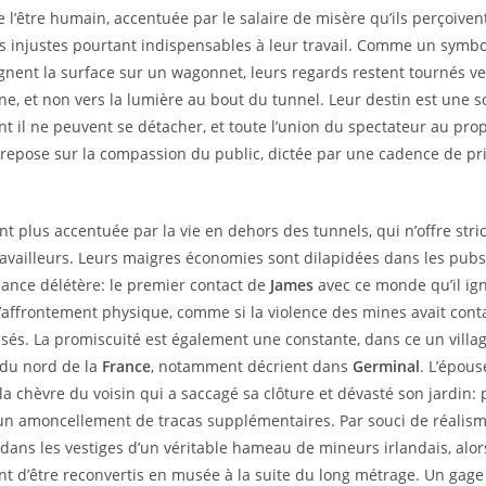
 l’être humain, accentuée par le salaire de misère qu’ils perçoivent
s injustes pourtant indispensables à leur travail. Comme un symbo
agnent la surface sur un wagonnet, leurs regards restent tournés ve
ne, et non vers la lumière au bout du tunnel. Leur destin est une 
 il ne peuvent se détacher, et toute l’union du spectateur au pr
repose sur la compassion du public, dictée par une cadence de pr
nt plus accentuée par la vie en dehors des tunnels, qui n’offre st
ravailleurs. Leurs maigres économies sont dilapidées dans les pubs
ance délétère: le premier contact de
James
avec ce monde qu’il ig
à l’affrontement physique, comme si la violence des mines avait cont
és. La promiscuité est également une constante, dans ce un villa
 du nord de la
France
, notamment décrient dans
Germinal
. L’épou
la chèvre du voisin qui a saccagé sa clôture et dévasté son jardin: 
e un amoncellement de tracas supplémentaires. Par souci de réalis
 dans les vestiges d’un véritable hameau de mineurs irlandais, alor
nt d’être reconvertis en musée à la suite du long métrage. Un gage 