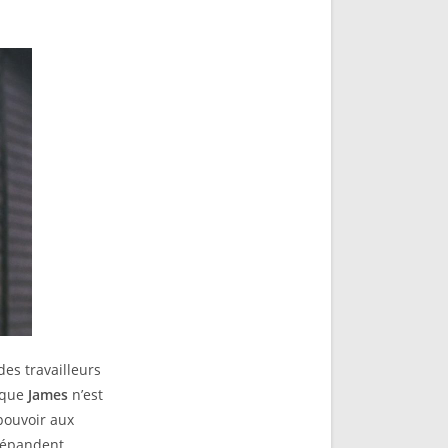
des travailleurs
 que
James
n’est
pouvoir aux
 répandent