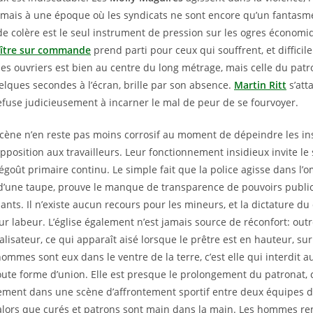
, mais à une époque où les syndicats ne sont encore qu’un fantasme
 colère est le seul instrument de pression sur les ogres économiq
aître sur commande
prend parti pour ceux qui souffrent, et difficil
 des ouvriers est bien au centre du long métrage, mais celle du patr
lques secondes à l’écran, brille par son absence.
Martin Ritt
s’att
efuse judicieusement à incarner le mal de peur de se fourvoyer.
cène n’en reste pas moins corrosif au moment de dépeindre les ins
pposition aux travailleurs. Leur fonctionnement insidieux invite le
goût primaire continu. Le simple fait que la police agisse dans l’o
 d’une taupe, prouve le manque de transparence de pouvoirs public
nts. Il n’existe aucun recours pour les mineurs, et la dictature du 
ur labeur. L’église également n’est jamais source de réconfort: out
isateur, ce qui apparaît aisé lorsque le prêtre est en hauteur, sur
hommes sont eux dans le ventre de la terre, c’est elle qui interdit
ute forme d’union. Elle est presque le prolongement du patronat, c
ement dans une scène d’affrontement sportif entre deux équipes d
 alors que curés et patrons sont main dans la main. Les hommes re