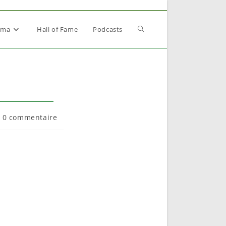
Toggle
éma
Hall of Fame
Podcasts
website
search
mmentaires
0 commentaire
lication :