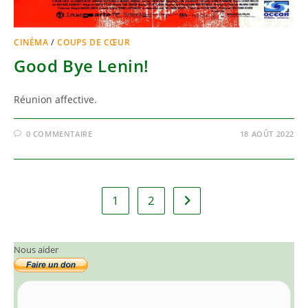
CINÉMA
/
COUPS DE CŒUR
Good Bye Lenin!
Réunion affective.
0 COMMENTAIRE
18 AOÛT 2022
1
2
Aller à la page suivante
Nous aider