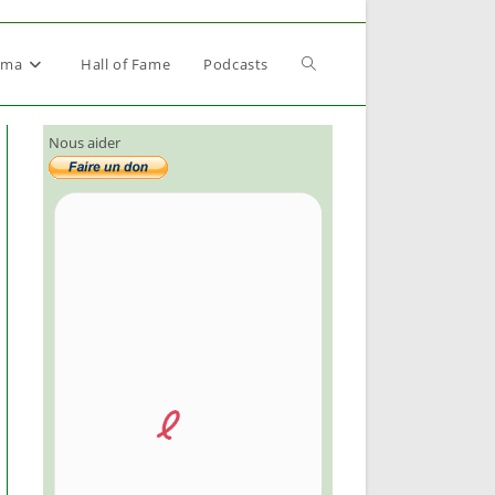
Toggle
éma
Hall of Fame
Podcasts
Nous aider
website
search