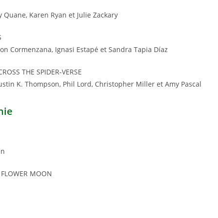
y Quane, Karen Ryan et Julie Zackary
S
bon Cormenzana, Ignasi Estapé et Sandra Tapia Díaz
CROSS THE SPIDER-VERSE
stin K. Thompson, Phil Lord, Christopher Miller et Amy Pascal
hie
an
HE FLOWER MOON