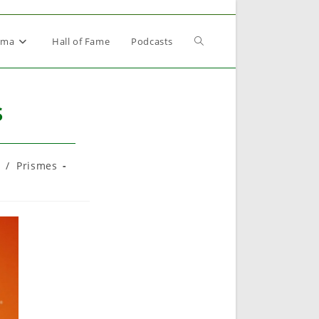
Toggle
éma
Hall of Fame
Podcasts
website
s
search
/
Prismes