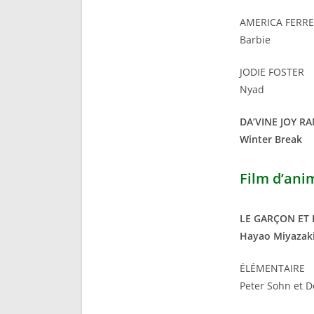
AMERICA FERR
Barbie
JODIE FOSTER
Nyad
DA’VINE JOY R
Winter Break
Film d’ani
LE GARÇON ET
Hayao Miyazaki
ÉLÉMENTAIRE
Peter Sohn et 