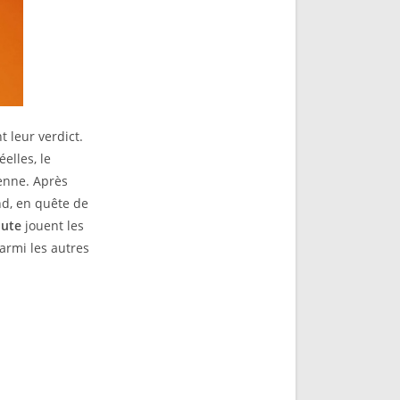
 leur verdict.
elles, le
enne. Après
d, en quête de
hute
jouent les
parmi les autres