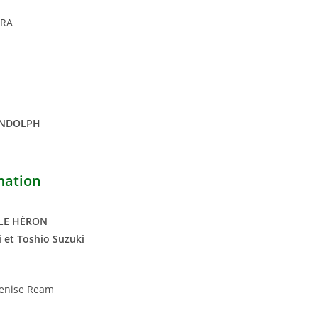
ERA
ANDOLPH
mation
 LE HÉRON
 et Toshio Suzuki
Denise Ream