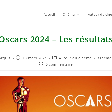
Accueil
Cinéma
Autour du cin
Oscars 2024 – Les résultat
e
Publication
Post
arquis
10 mars 2024
Autour du cinéma
/
Cinéma
publiée :
category:
Commentaires
0 commentaire
de
la
publication :