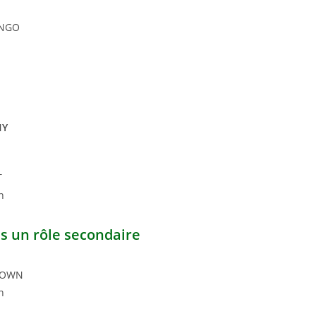
NGO
HY
T
n
s un rôle secondaire
BROWN
n