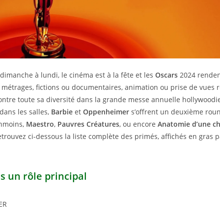
dimanche à lundi, le cinéma est à la fête et les
Oscars
2024 rendent
 métrages, fictions ou documentaires, animation ou prise de vues ré
ntre toute sa diversité dans la grande messe annuelle hollywoodi
 dans les salles,
Barbie
et
Oppenheimer
s’offrent un deuxième roun
anmoins,
Maestro
,
Pauvres Créatures
, ou encore
Anatomie d’une c
etrouvez ci-dessous la liste complète des primés, affichés en gras 
s un rôle principal
ER