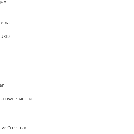
que
tema
TURES
ran
HE FLOWER MOON
t
 Dave Crossman