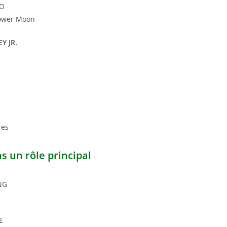
RO
Flower Moon
Y JR.
res
s un rôle principal
NG
E