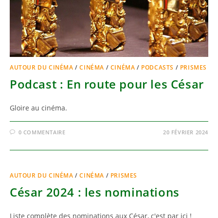
AUTOUR DU CINÉMA
/
CINÉMA
/
CINÉMA
/
PODCASTS
/
PRISMES
Podcast : En route pour les César
Gloire au cinéma.
0 COMMENTAIRE
20 FÉVRIER 2024
AUTOUR DU CINÉMA
/
CINÉMA
/
PRISMES
César 2024 : les nominations
Liste complète des nominations aux César, c'est par ici !