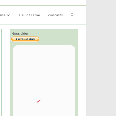
Toggle
éma
Hall of Fame
Podcasts
Nous aider
website
search