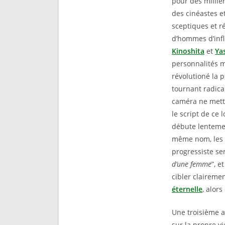
pour des millie
des cinéastes e
sceptiques et r
d’hommes d’infl
Kinoshita
et
Ya
personnalités m
révolutioné la 
tournant radical
caméra ne mettr
le script de ce 
débute lenteme
même nom, les 
progressiste se
d’une femme
”, e
cibler claireme
éternelle
, alor
Une troisième a
sur la propre v