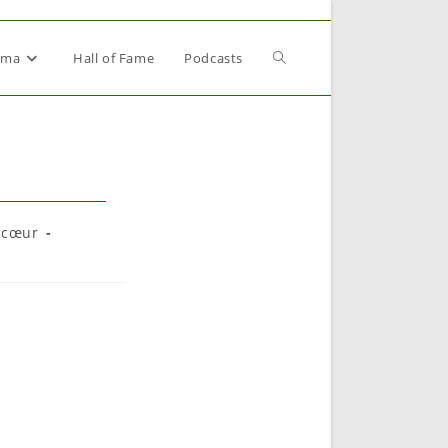
Toggle
éma
Hall of Fame
Podcasts
website
search
 cœur