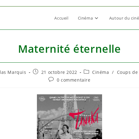
Accueil
Cinéma
Autour du cin
Maternité éternelle
utrice
Publication
Post
las Marquis
21 octobre 2022
Cinéma
/
Coups de
publiée :
category:
Commentaires
0 commentaire
de
ion :
la
publication :