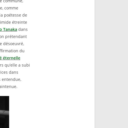
sse commune,
nte, comme
 la poétesse de
timide étreinte
o Tanaka
dans
son prétendant
me désoeuvré,
affirmation du
é éternelle
s qu’elle a subi
rices dans
s entendue,
aintenue.