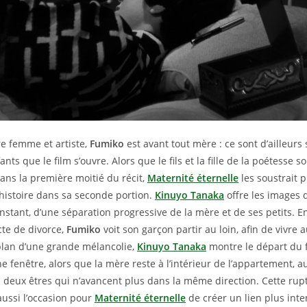
re femme et artiste,
Fumiko
est avant tout mère : ce sont d’ailleurs
nts que le film s’ouvre. Alors que le fils et la fille de la poétesse s
ns la première moitié du récit,
Maternité éternelle
les soustrait 
’histoire dans sa seconde portion.
Kinuyo Tanaka
offre les images 
stant, d’une séparation progressive de la mère et de ses petits.
acte de divorce,
Fumiko
voit son garçon partir au loin, afin de vivre
plan d’une grande mélancolie,
Kinuyo Tanaka
montre le départ du f
e fenêtre, alors que la mère reste à l’intérieur de l’appartement, a
i deux êtres qui n’avancent plus dans la même direction. Cette rupt
aussi l’occasion pour
Maternité éternelle
de créer un lien plus inte