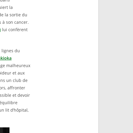
iert la
e la sortie du
s à son cancer.
ō
lui confèrent
 lignes du
ukioka
iage malheureux
roideur et aux
ans un club de
ors, affronter
ssible et devoir
équilibre
 lit d’hôpital,