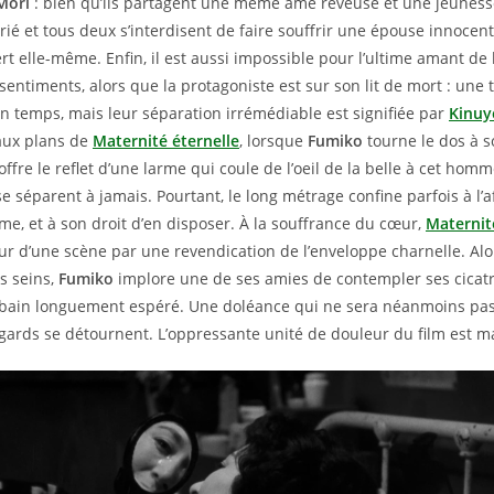
Mori
: bien qu’ils partagent une même âme rêveuse et une jeune
ié et tous deux s’interdisent de faire souffrir une épouse innoce
rt elle-même. Enfin, il est aussi impossible pour l’ultime amant de
sentiments, alors que la protagoniste est sur son lit de mort : une 
n temps, mais leur séparation irrémédiable est signifiée par
Kinuy
aux plans de
Maternité éternelle
, lorsque
Fumiko
tourne le dos à 
offre le reflet d’une larme qui coule de l’oeil de la belle à cet hom
se séparent à jamais. Pourtant, le long métrage confine parfois à l’
me, et à son droit d’en disposer. À la souffrance du cœur,
Maternit
r d’une scène par une revendication de l’enveloppe charnelle. Alor
s seins,
Fumiko
implore une de ses amies de contempler ses cicat
n bain longuement espéré. Une doléance qui ne sera néanmoins pa
egards se détournent. L’oppressante unité de douleur du film est m