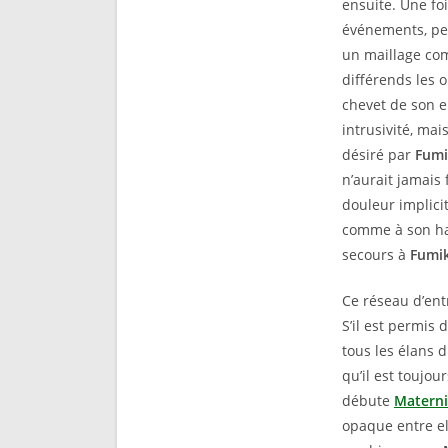
ensuite. Une fo
événements, peu
un maillage co
différends les 
chevet de son e
intrusivité, mai
désiré par
Fum
n’aurait jamais
douleur implic
comme à son hab
secours à
Fumi
Ce réseau d’ent
S’il est permis 
tous les élans 
qu’il est toujo
débute
Materni
opaque entre el