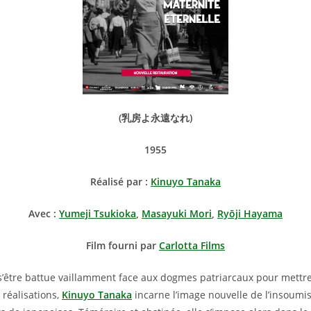
(
乳房よ永遠なれ)
1955
Réalisé par :
Kinuyo Tanaka
Avec :
Yumeji Tsukioka
,
Masayuki Mori
,
Ryōji Hayama
Film fourni par
Carlotta Films
s’être battue vaillamment face aux dogmes patriarcaux pour mettre
réalisations,
Kinuyo Tanaka
incarne l’image nouvelle de l’insoumi