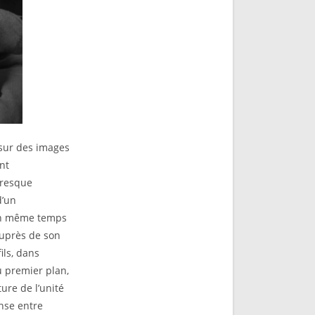
 sur des images
ont
presque
d’un
 En même temps
 auprès de son
ils, dans
u premier plan,
ure de l’unité
nse entre