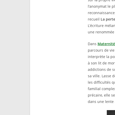
l’anonymat le p
reconnaissance 
recueil
La pert
L’écriture méla
une renommée q
Dans
Maternité
parcours de vi
interprète la po
à son lit de mo
addictions de s
sa ville. Lasse 
les difficultés
familial comple
précaire, elle s
dans une lente 