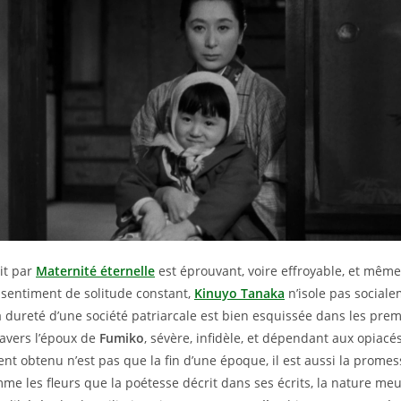
rit par
Maternité éternelle
est éprouvant, voire effroyable, et même
sentiment de solitude constant,
Kinuyo Tanaka
n’isole pas social
a dureté d’une société patriarcale est bien esquissée dans les pre
avers l’époux de
Fumiko
, sévère, infidèle, et dépendant aux opiacé
ent obtenu n’est pas que la fin d’une époque, il est aussi la promes
e les fleurs que la poétesse décrit dans ses écrits, la nature meu