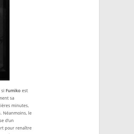
 si
Fumiko
est
ement sa
mières minutes,
s. Néanmoins, le
se d’un
rt pour renaître