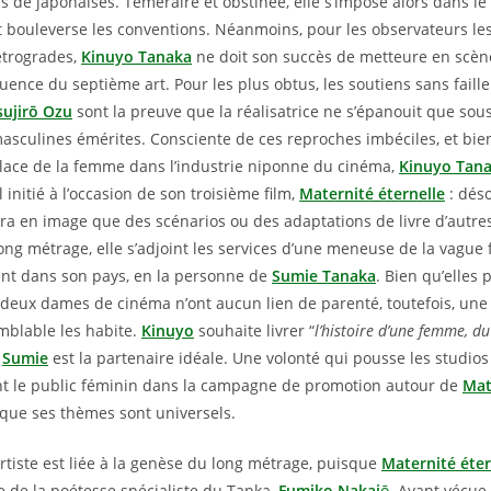
rs de japonaises. Téméraire et obstinée, elle s’impose alors dans le
t bouleverse les conventions. Néanmoins, pour les observateurs le
étrogrades,
Kinuyo Tanaka
ne doit son succès de metteure en scène
uence du septième art. Pour les plus obtus, les soutiens sans faill
sujirō Ozu
sont la preuve que la réalisatrice ne s’épanouit que sous
asculines émérites. Consciente de ces reproches imbéciles, et bien 
place de la femme dans l’industrie niponne du cinéma,
Kinuyo Tan
 initié à l’occasion de son troisième film,
Maternité éternelle
: déso
a en image que des scénarios ou des adaptations de livre d’autr
long métrage, elle s’adjoint les services d’une meneuse de la vague
nt dans son pays, en la personne de
Sumie Tanaka
. Bien qu’elles 
deux dames de cinéma n’ont aucun lien de parenté, toutefois, un
mblable les habite.
Kinuyo
souhaite livrer “
l’histoire d’une femme, du
t
Sumie
est la partenaire idéale. Une volonté qui pousse les studio
nt le public féminin dans la campagne de promotion autour de
Mat
s que ses thèmes sont universels.
rtiste est liée à la genèse du long métrage, puisque
Maternité éter
ie de la poétesse spécialiste du Tanka,
Fumiko Nakaj
ō
. Ayant vécue