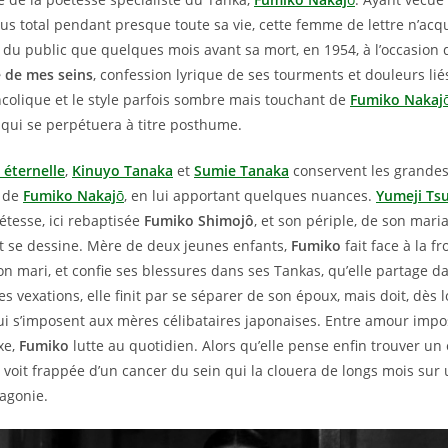
lus total pendant presque toute sa vie, cette femme de lettre n’acqu
du public que quelques mois avant sa mort, en 1954, à l’occasion d
e de mes seins
, confession lyrique de ses tourments et douleurs lié
ncolique et le style parfois sombre mais touchant de
Fumiko Nakaj
ui se perpétuera à titre posthume.
 éternelle
,
Kinuyo Tanaka
et
Sumie Tanaka
conservent les grandes
e de
Fumiko Nakaj
ō
, en lui apportant quelques nuances.
Yumeji Ts
étesse, ici rebaptisée
Fumiko Shimojô
, et son périple, de son mar
rt se dessine. Mère de deux jeunes enfants,
Fumiko
fait face à la f
on mari, et confie ses blessures dans ses Tankas, qu’elle partage d
des vexations, elle finit par se séparer de son époux, mais doit, dès l
 qui s’imposent aux mères célibataires japonaises. Entre amour impo
xe,
Fumiko
lutte au quotidien. Alors qu’elle pense enfin trouver un 
e voit frappée d’un cancer du sein qui la clouera de longs mois sur un
agonie.