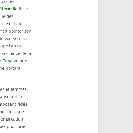
par les
éternelle
tisse
que des
eule est au
rait pointer son
te voit son mari
que l’artiste
conscience de la
o Tanaka
joue
ine portant
mes et femmes.
, absolument
mposant l’idée
 mort lorsque
démarcation
ssée pour une