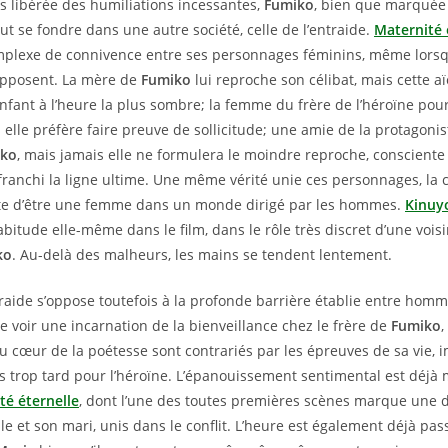
is libérée des humiliations incessantes,
Fumiko
, bien que marquée 
t se fondre dans une autre société, celle de l’entraide.
Maternité 
mplexe de connivence entre ses personnages féminins, même lors
opposent. La mère de
Fumiko
lui reproche son célibat, mais cette aï
nfant à l’heure la plus sombre; la femme du frère de l’héroïne pour
s elle préfère faire preuve de sollicitude; une amie de la protagonis
iko
, mais jamais elle ne formulera le moindre reproche, consciente 
 franchi la ligne ultime. Une même vérité unie ces personnages, la 
ite d’être une femme dans un monde dirigé par les hommes.
Kinuy
itude elle-même dans le film, dans le rôle très discret d’une vois
ko
. Au-delà des malheurs, les mains se tendent lentement.
raide s’oppose toutefois à la profonde barrière établie entre hom
de voir une incarnation de la bienveillance chez le frère de
Fumiko
du cœur de la poétesse sont contrariés par les épreuves de sa vie, i
urs trop tard pour l’héroïne. L’épanouissement sentimental est déjà
té éternelle
, dont l’une des toutes premières scènes marque une 
le et son mari, unis dans le conflit. L’heure est également déjà pa