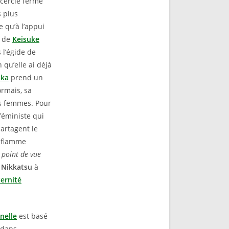
 cercle fermé
s plus
 qu’à l’appui
e de
Keisuke
 l’égide de
qu’elle ai déjà
aka
prend un
rmais, sa
es femmes. Pour
 féministe qui
partagent le
e flamme
 point de vue
s
Nikkatsu
à
ernité
nelle
est basé
 dans