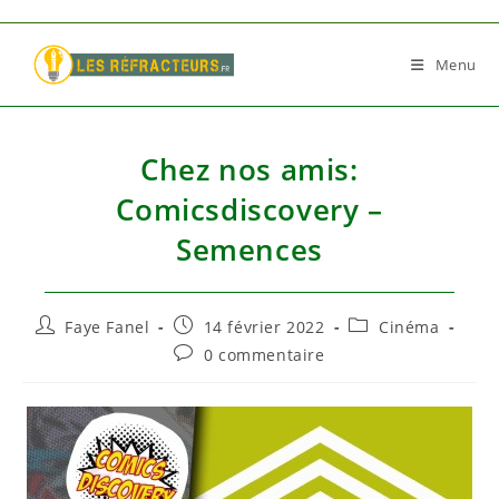
Skip
to
Menu
content
Chez nos amis:
Comicsdiscovery –
Semences
Auteur/autrice
Publication
Post
Faye Fanel
14 février 2022
Cinéma
de
publiée :
category:
Commentaires
0 commentaire
la
de
publication :
la
publication :