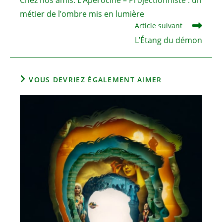
Chez nos amis: L’Aperociné – Projectionniste : un
articles
métier de l’ombre mis en lumière
Article suivant
L’Étang du démon
VOUS DEVRIEZ ÉGALEMENT AIMER