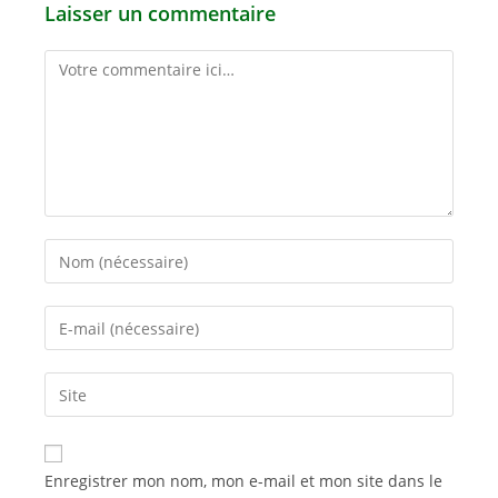
Laisser un commentaire
Comment
Enter
your
name
Enter
or
your
username
email
Saisir
to
address
l’URL
comment
to
de
comment
votre
Enregistrer mon nom, mon e-mail et mon site dans le
site