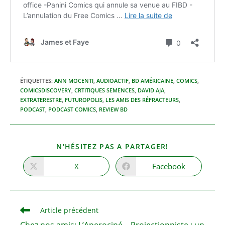
ÉTIQUETTES
:
ANN MOCENTI
,
AUDIOACTIF
,
BD AMÉRICAINE
,
COMICS
,
COMICSDISCOVERY
,
CRTITIQUES SEMENCES
,
DAVID AJA
,
EXTRATERESTRE
,
FUTUROPOLIS
,
LES AMIS DES RÉFRACTEURS
,
PODCAST
,
PODCAST COMICS
,
REVIEW BD
PARTAGER
N'HÉSITEZ PAS A PARTAGER!
CE
CONTENU
X
Facebook
Ouvrir
Ouvrir
dans
dans
une
une
autre
autre
fenêtre
fenêtre
Read
Article précédent
more