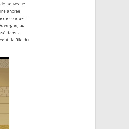
e de nouveaux
cune ancrée
e de conquérir
Auvergne, au
ssé dans la
duit la fille du