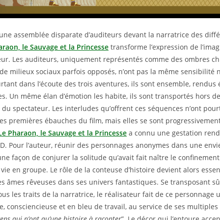
ne assemblée disparate d’auditeurs devant la narratrice des diff
araon, le Sauvage et la Princesse
transforme l’expression de l’imag
teur. Les auditeurs, uniquement représentés comme des ombres chi
de milieux sociaux parfois opposés, n’ont pas la même sensibilité 
urtant dans l’écoute des trois aventures, ils sont ensemble, rendus 
s. Un même élan d’émotion les habite, ils sont transportés hors de
ar du spectateur. Les interludes qu’offrent ces séquences n’ont pour
es premières ébauches du film, mais elles se sont progressivemen
Le Pharaon, le Sauvage et la Princesse
a connu une gestation rendu
ID. Pour l’auteur, réunir des personnages anonymes dans une envi
 une façon de conjurer la solitude qu’avait fait naître le confinement 
vie en groupe. Le rôle de la conteuse d’histoire devient alors essen
les âmes rêveuses dans ses univers fantastiques. Se transposant 
us les traits de la narratrice, le réalisateur fait de ce personnage
, consciencieuse et en bleu de travail, au service de ses multiples r
ens qui n’ont qu’une histoire à raconter
”. Le décor qui l’entoure acce