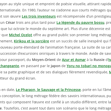
ayon au style unique et empreint de poésie visuelle, attirant rapi
internationale. En 1980, l’auteur ne s’adonne aux courts métrages q
nt son œuvre
Les trois inventeurs
est récompensée d’un prestigie
e un
César
trois ans plus tard pour
La légende du pauvre bossu
, pr
que lui octroie le monde du septième art. Plus d’une décennie es
r que
Michel Ocelot
offre au grand public son premier long métrage
mement,
Kirikou et la sorcière
est un succès de salle inespéré qui f
nouveau porte-étendard de l’animation française. La suite de sa car
uccession d’excursions oniriques à travers le monde. Avide de savoir
 pour passeport, du
Moyen-Orient
de
Azur et Asmar
à la
Russie
d’
I
 changeante
, en passant par le
Japon
de
Yoru no tobari no monoga
 de sa patte graphique et de ses dialogues fièrement revendiquée,
M
otteur du grand écran.
m en date,
Le Pharaon, le Sauvage et la Princesse
, porte en lui l’
a conception, le long métrage fédère des savoirs internationaux, 
nts qui composent l’œuvre est confié à un studio différent, entre l
e
. Toutefois, c’est avant tout dans son scénario que le long métrage