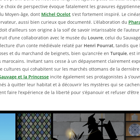
Ce choix de perspective évoque fatalement les gravures égyptienn
 du Moyen-âge, dont
Michel Ocelot
s’est fortement inspiré. Le cinéa
rvateur, aussi bien curieux que documenté. L’élaboration du
Phara
oit d’ailleurs son origine à la soif de savoir intarissable de l’auteu
fruit d’une collaboration avec le musée du
Louvre
, celui du Sauvag
 lecture d’un conte médiévale relaté par
Henri Pourrat
, tandis que 
oses et du marchand de beignets, bien qu’ancrée en
Turquie
, est 
 marocains. Invitant sans cesse à un dépaysement clairement exp
 cultures qui cohabitent sur les marchés ottomans de la dernière 
Sauvage et la Princesse
incite également ses protagonistes à s’ouv
nés à quitter leur habitat et à découvrir les mystères qui se cachen
nt faire l’expérience de la liberté pour s’épanouir et refuser d’êtr