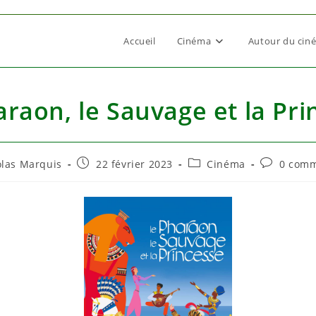
Accueil
Cinéma
Autour du cin
araon, le Sauvage et la Pri
autrice
Publication
Post
Commentai
olas Marquis
22 février 2023
Cinéma
0 comm
publiée :
category:
de
la
ion :
publication