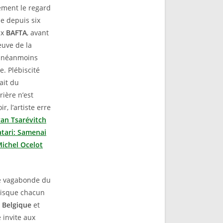
dement le regard
ue depuis six
ux
BAFTA
, avant
euve de la
t néanmoins
. Plébiscité
ait du
rière n’est
, l’artiste erre
van Tsarévitch
tari: Samenai
ichel Ocelot
âme vagabonde du
puisque chacun
a
Belgique
et
 invite aux