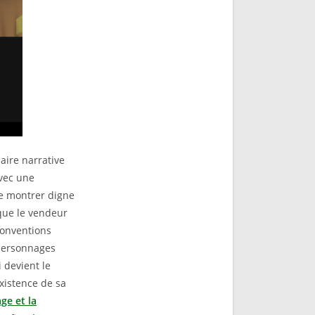
ire narrative
Avec une
se montrer digne
que le vendeur
conventions
 personnages
 devient le
xistence de sa
ge et la