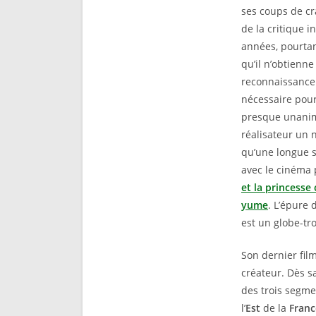
ses coups de cr
de la critique 
années, pourta
qu’il n’obtienn
reconnaissance 
nécessaire pou
presque unani
réalisateur un 
qu’une longue s
avec le cinéma
et la princesse
yume
. L’épure
est un globe-tr
Son dernier fil
créateur. Dès s
des trois segme
l’
Est
de la
Franc