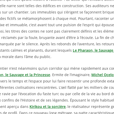
elle narre sont telles des édifices en construction. Ses auditeurs n
s sur un chantier. Les immeubles qui s’érigent se façonnent brique
s fictifs se métamorphosent à chaque mot. Pourtant, raconter une
ixe et immuable, c’est avant tout une pulsion de l’esprit qui épous
i, les titres des contes ne sont pas clairement définis et les éléme
réclamés par la foule, bruyante avant d’être à l’écoute. La fin de c
arquée par le silence. Après les rebonds de l’aventure, les retour
nstants calmes et planants, durant lesquels
Le Pharaon, le Sauvage 
sa morale dans l’âme du public.
ntier n’est néanmoins qu’un corridor qui mène rapidement aux con
n, le Sauvage et la Princesse
. Ermite de l’imaginaire,
Michel Ocelo
vers le temps et l’espace pour lui faire ressentir une profonde exta
férentes civilisations rencontrées. L’œil flatté par les milliers de c
me ravie par l’évocation du faste turc ou par celle de la vie au bord 
confins de l’Histoire et de ses légendes. Épousant le style habituel
ment aperçu dans
Kirikou et la sorcière
, le réalisateur représente
 de profil. Dans ce nouveau long métrage, sa patte caractéristique