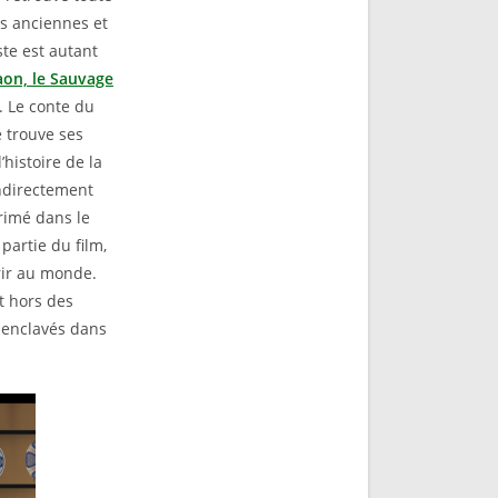
es anciennes et
ste est autant
on, le Sauvage
r. Le conte du
e trouve ses
l’histoire de la
indirectement
rimé dans le
partie du film,
rir au monde.
t hors des
e enclavés dans