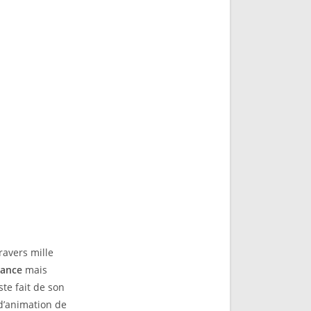
ravers mille
rance
mais
ste fait de son
 d’animation de