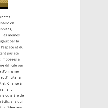
érentes
inaire en
noises,
ni les mêmes
égaux par la
 l’espace et du
tant pas été
t imposées à
e difficile par
e d’onirisme
et d’inviter à
tiel. Charge à
sûrement
 une ouvrière de
écits, elle qui
ntue l’idée que