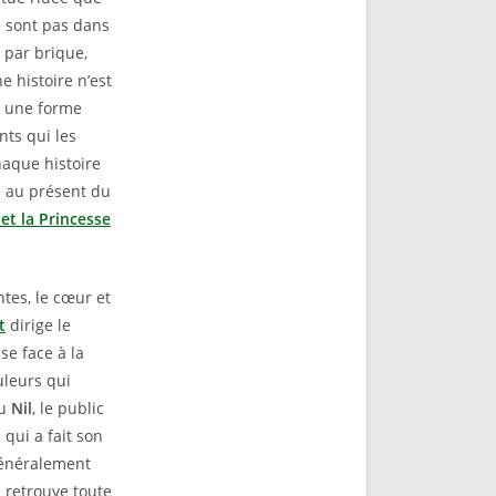
e sont pas dans
 par brique,
 histoire n’est
e une forme
nts qui les
haque histoire
s au présent du
et la Princesse
tes, le cœur et
t
dirige le
se face à la
ouleurs qui
du
Nil
, le public
 qui a fait son
 généralement
 retrouve toute