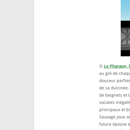
Si
Le Pharaon, l
au gré de chaqu
douceur parfois
de sa dulcinée,
de beignets et 
sociales inégal
principaux et b
Sauvage joue se
future épouse e