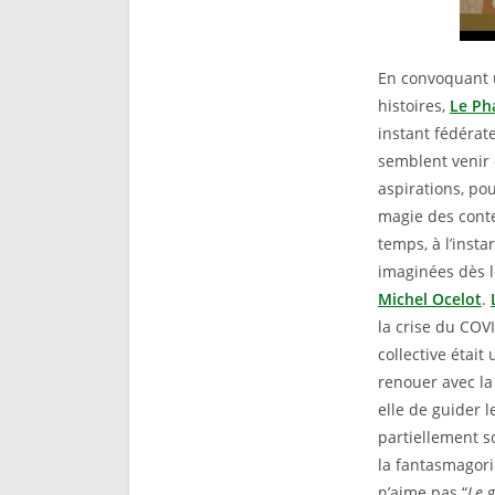
En convoquant u
histoires,
Le Ph
instant fédéra
semblent venir 
aspirations, po
magie des conte
temps, à l’inst
imaginées dès l
Michel Ocelot
.
la crise du COV
collective était
renouer avec la 
elle de guider 
partiellement so
la fantasmagorie
n’aime pas “
Le g