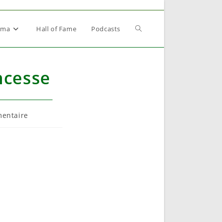
Toggle
éma
Hall of Fame
Podcasts
website
ncesse
search
res
entaire
 :