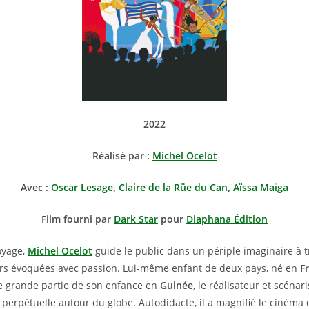
2022
Réalisé par :
Michel Ocelot
Avec :
Oscar Lesage
,
Claire de la Rüe du Can
,
Aïssa Maïga
Film fourni par
Dark Star
pour
Diaphana Édition
oyage,
Michel Ocelot
guide le public dans un périple imaginaire à t
urs évoquées avec passion. Lui-même enfant de deux pays, né en
F
e grande partie de son enfance en
Guinée
, le réalisateur et scénari
 perpétuelle autour du globe. Autodidacte, il a magnifié le cinéma