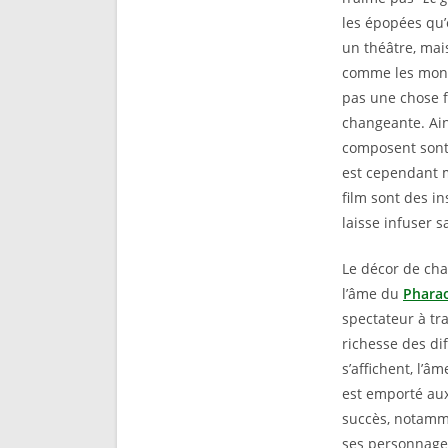
les épopées qu’
un théâtre, mai
comme les monde
pas une chose f
changeante. Ains
composent sont 
est cependant m
film sont des i
laisse infuser 
Le décor de cha
l’âme du
Pharao
spectateur à tra
richesse des dif
s’affichent, l’â
est emporté aux 
succès, notam
ses personnages