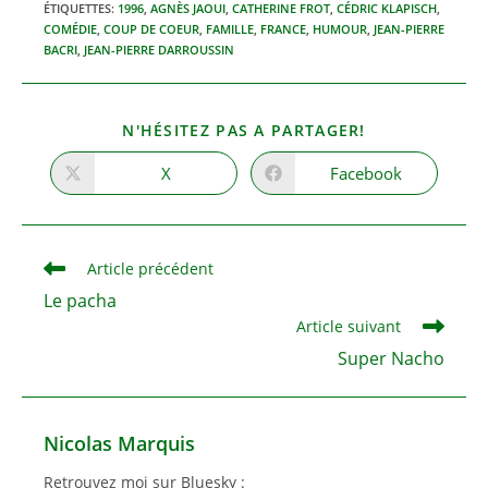
ÉTIQUETTES
:
1996
,
AGNÈS JAOUI
,
CATHERINE FROT
,
CÉDRIC KLAPISCH
,
COMÉDIE
,
COUP DE COEUR
,
FAMILLE
,
FRANCE
,
HUMOUR
,
JEAN-PIERRE
BACRI
,
JEAN-PIERRE DARROUSSIN
PARTAGER
N'HÉSITEZ PAS A PARTAGER!
CE
CONTENU
X
Facebook
Ouvrir
Ouvrir
dans
dans
une
une
autre
autre
fenêtre
fenêtre
Read
Article précédent
more
Le pacha
articles
Article suivant
Super Nacho
Nicolas Marquis
Retrouvez moi sur Bluesky :