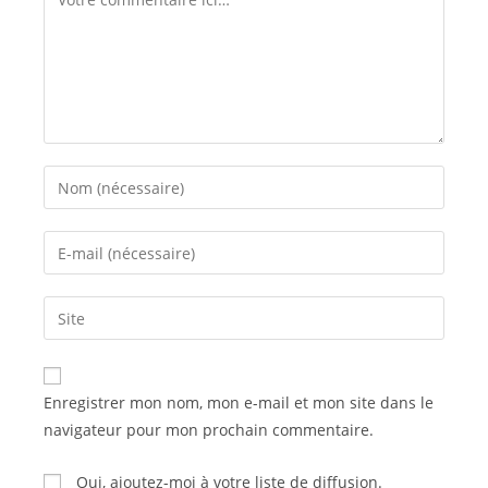
Enter
your
name
Enter
or
your
username
email
Saisir
to
address
l’URL
comment
to
de
comment
votre
Enregistrer mon nom, mon e-mail et mon site dans le
site
navigateur pour mon prochain commentaire.
(facultatif)
Oui, ajoutez-moi à votre liste de diffusion.