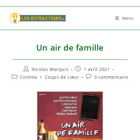
Skip
to
Menu
content
Un air de famille
Auteur/autrice
Publication
Nicolas Marquis
1 avril 2021
de
publiée :
Post
Commentaires
Cinéma
/
Coups de cœur
0 commentaire
la
category:
de
publication :
la
publication :