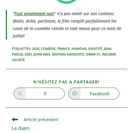
“
Tout simplement noir
” n’a pas menti sur son contenu.
Malin, drôle, pertinent, le film remplit parfaitement les
cases de la comédie censée et tant mieux pour ce mois de
juillet!
ÉTIQUETTES
:
2020
,
COMÉDIE
,
FRANCE
,
HUMOUR
,
IDENTITÉ
,
JEAN-
PASCAL ZADI
,
JOHN WAX
,
MATHIEU KASSOVITZ
,
OMAR SY
,
RACISME
,
SOCIÉTÉ
PARTAGER
N'HÉSITEZ PAS A PARTAGER!
CE
CONTENU
X
Facebook
Ouvrir
Ouvrir
dans
dans
une
une
autre
autre
fenêtre
fenêtre
Read
Article précédent
more
Le daim
articles