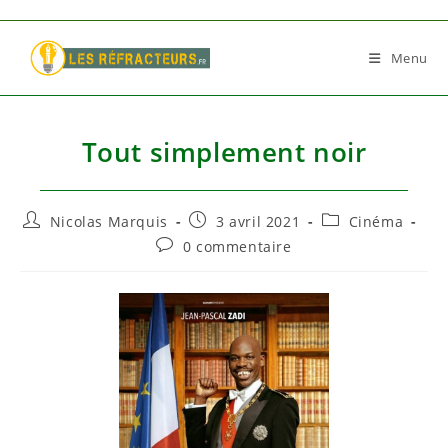
Skip
to
Menu
content
Tout simplement noir
Auteur/autrice
Publication
Post
Nicolas Marquis
3 avril 2021
Cinéma
de
publiée :
category:
Commentaires
0 commentaire
la
de
publication :
la
publication :