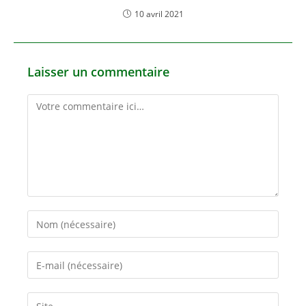
10 avril 2021
Laisser un commentaire
Comment
Enter
your
name
Enter
or
your
username
email
Saisir
to