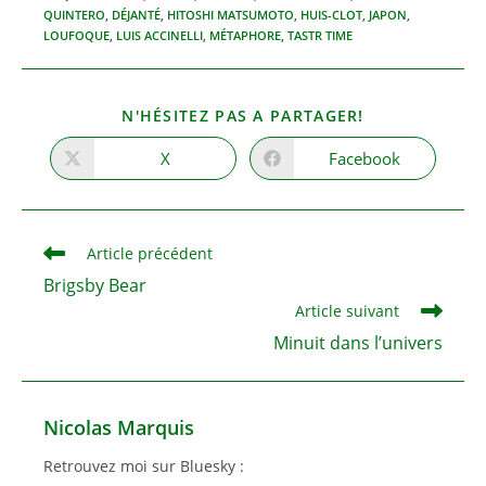
QUINTERO
,
DÉJANTÉ
,
HITOSHI MATSUMOTO
,
HUIS-CLOT
,
JAPON
,
LOUFOQUE
,
LUIS ACCINELLI
,
MÉTAPHORE
,
TASTR TIME
PARTAGER
N'HÉSITEZ PAS A PARTAGER!
CE
CONTENU
X
Facebook
Ouvrir
Ouvrir
dans
dans
une
une
autre
autre
fenêtre
fenêtre
Read
Article précédent
more
Brigsby Bear
articles
Article suivant
Minuit dans l’univers
Nicolas Marquis
Retrouvez moi sur Bluesky :