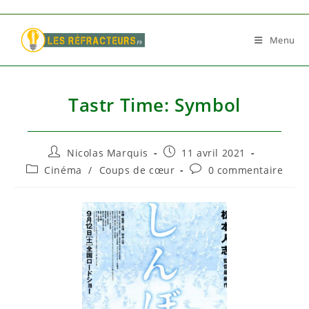
Skip
to
Menu
content
Tastr Time: Symbol
Auteur/autrice
Publication
Nicolas Marquis
11 avril 2021
de
publiée :
Post
Commentaires
Cinéma
/
Coups de cœur
0 commentaire
la
category:
de
publication :
la
publication :