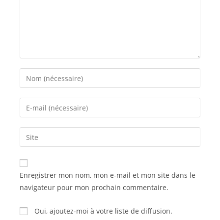
Enter
your
name
Enter
or
your
username
email
Saisir
to
address
l’URL
comment
to
de
comment
votre
Enregistrer mon nom, mon e-mail et mon site dans le
site
navigateur pour mon prochain commentaire.
(facultatif)
Oui, ajoutez-moi à votre liste de diffusion.