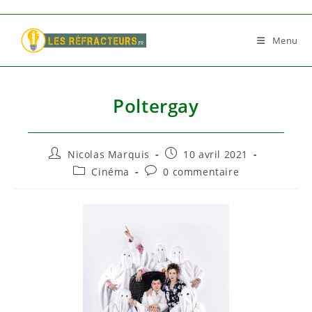
Skip
to
Menu
content
Poltergay
Auteur/autrice
Publication
Nicolas Marquis
10 avril 2021
de
publiée :
Post
Commentaires
Cinéma
0 commentaire
la
category:
de
publication :
la
publication :