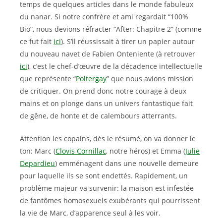
temps de quelques articles dans le monde fabuleux
du nanar. Si notre confrère et ami regardait “100%
Bio”, nous devions réfracter “After: Chapitre 2” (comme
ce fut fait
ici
). S’il réussissait à tirer un papier autour
du nouveau navet de Fabien Onteniente (à retrouver
ici
), c’est le chef-d’œuvre de la décadence intellectuelle
que représente “
Poltergay
” que nous avions mission
de critiquer. On prend donc notre courage à deux
mains et on plonge dans un univers fantastique fait
de gêne, de honte et de calembours atterrants.
Attention les copains, dès le résumé, on va donner le
ton: Marc (
Clovis Cornillac
, notre héros) et Emma (
Julie
Depardieu
) emménagent dans une nouvelle demeure
pour laquelle ils se sont endettés. Rapidement, un
problème majeur va survenir: la maison est infestée
de fantômes homosexuels exubérants qui pourrissent
la vie de Marc, d’apparence seul à les voir.