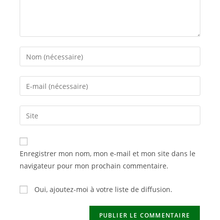
Enter
your
name
Enter
or
your
username
email
Saisir
to
address
l’URL
comment
to
de
comment
votre
Enregistrer mon nom, mon e-mail et mon site dans le
site
navigateur pour mon prochain commentaire.
(facultatif)
Oui, ajoutez-moi à votre liste de diffusion.