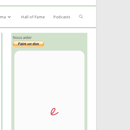
Toggle
éma
Hall of Fame
Podcasts
Nous aider
website
search