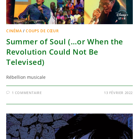
CINÉMA
/
COUPS DE CŒUR
Summer of Soul (…or When the
Revolution Could Not Be
Televised)
Rébellion musicale
1 COMMENTAIRE
13 FÉVRIER 2022