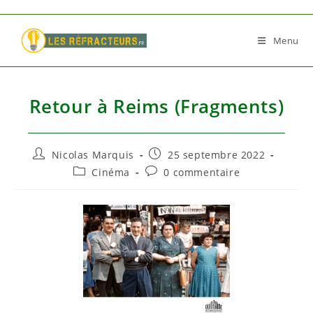
Skip
to
Menu
content
Retour à Reims (Fragments)
Auteur/autrice
Publication
Nicolas Marquis
25 septembre 2022
de
publiée :
Post
Commentaires
Cinéma
0 commentaire
la
category:
de
publication :
la
publication :