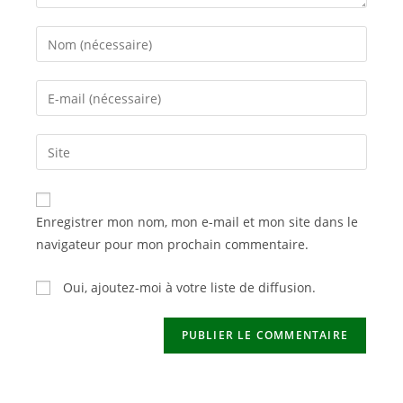
Enter
your
name
Enter
or
your
username
email
Saisir
to
address
l’URL
comment
to
de
comment
votre
Enregistrer mon nom, mon e-mail et mon site dans le
site
navigateur pour mon prochain commentaire.
(facultatif)
Oui, ajoutez-moi à votre liste de diffusion.