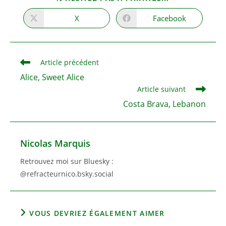
CE
CONTENU
X
Facebook
Ouvrir
Ouvrir
dans
dans
une
une
autre
autre
fenêtre
fenêtre
Read
Article précédent
more
Alice, Sweet Alice
articles
Article suivant
Costa Brava, Lebanon
Nicolas Marquis
Retrouvez moi sur Bluesky :
@refracteurnico.bsky.social
VOUS DEVRIEZ ÉGALEMENT AIMER