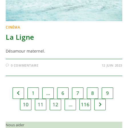
CINÉMA
La Ligne
Désamour maternel.
0 COMMENTAIRE
12 JUIN 2023
1
…
6
7
8
9
Go to the previous page
10
11
12
…
116
Aller à la page
Nous aider