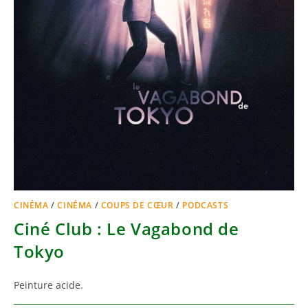
CINÉMA
/
CINÉMA
/
COUPS DE CŒUR
/
PODCASTS
Ciné Club : Le Vagabond de
Tokyo
Peinture acide.