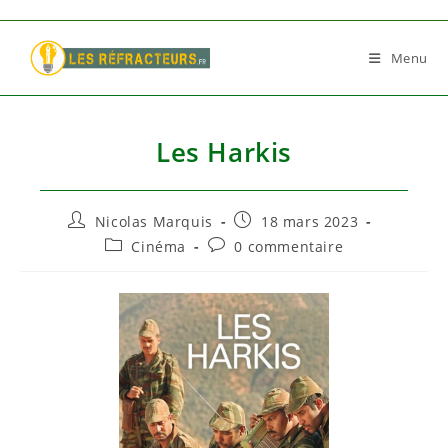
Skip
to
Menu
content
Les Harkis
Auteur/autrice
Publication
Nicolas Marquis
18 mars 2023
de
publiée :
Post
Commentaires
Cinéma
0 commentaire
la
category:
de
publication :
la
publication :