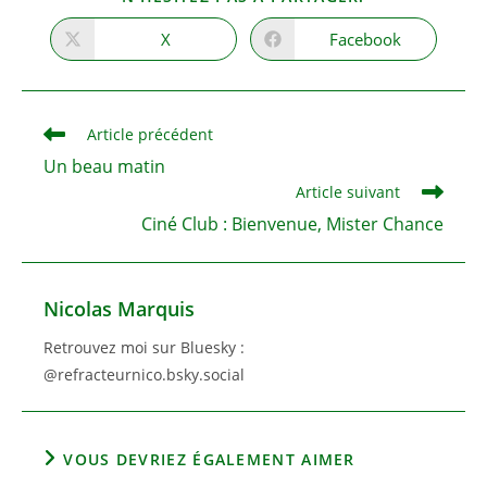
CE
CONTENU
X
Facebook
Ouvrir
Ouvrir
dans
dans
une
une
autre
autre
fenêtre
fenêtre
Read
Article précédent
more
Un beau matin
articles
Article suivant
Ciné Club : Bienvenue, Mister Chance
Nicolas Marquis
Retrouvez moi sur Bluesky :
@refracteurnico.bsky.social
VOUS DEVRIEZ ÉGALEMENT AIMER