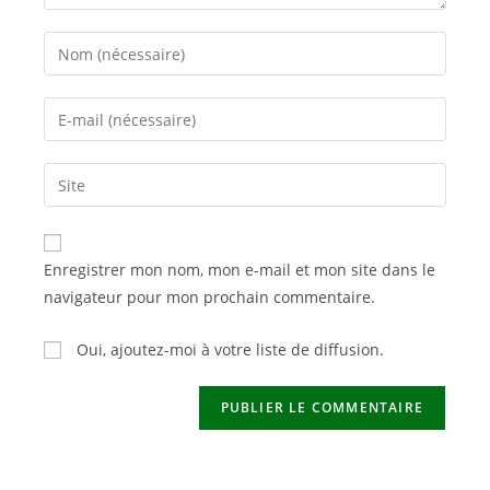
Enter
your
name
Enter
or
your
username
email
Saisir
to
address
l’URL
comment
to
de
comment
votre
Enregistrer mon nom, mon e-mail et mon site dans le
site
navigateur pour mon prochain commentaire.
(facultatif)
Oui, ajoutez-moi à votre liste de diffusion.