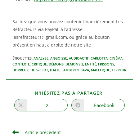
Sachez que vous pouvez soutenir financièrement Les
Réfracteurs via PayPal, à l’adresse
lesrefracteurs@gmail.com, ou grâce au bouton
présent en haut a droite de notre site
ÉTIQUETTES
:
ANALYSE
,
ANGOISSE
,
AUDIOACTIF
,
CARLOTTA
,
CINÉMA
,
CONTEXTE
,
CRITIQUE
,
DÉMONS
,
DÉMONS 2
,
ENTITÉ
,
FRISSONS
,
HORREUR
,
HUIS-CLOT
,
ITALIE
,
LAMBERTO BAVA
,
MALÉFIQUE
,
TERREUR
PARTAGER
N'HÉSITEZ PAS A PARTAGER!
CE
CONTENU
X
Facebook
Ouvrir
Ouvrir
dans
dans
une
une
autre
autre
fenêtre
fenêtre
Read
Article précédent
more