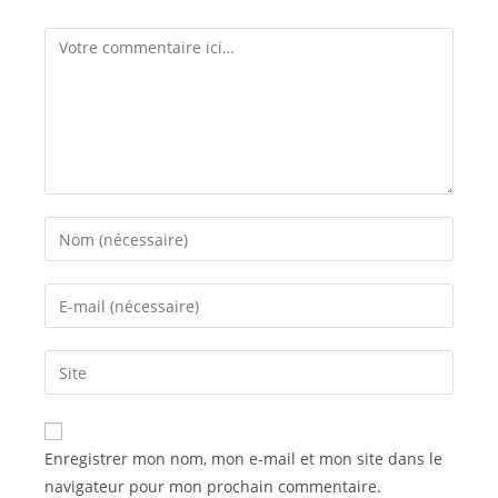
Comment
Enter
your
name
Enter
or
your
username
email
Saisir
to
address
l’URL
comment
to
de
comment
votre
Enregistrer mon nom, mon e-mail et mon site dans le
site
navigateur pour mon prochain commentaire.