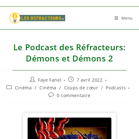
Skip
to
Menu
content
Le Podcast des Réfracteurs:
Démons et Démons 2
Auteur/autrice
Publication
Faye Fanel
7 avril 2022
de
publiée :
Post
Cinéma
/
Cinéma
/
Coups de cœur
/
Podcasts
la
category:
Commentaires
0 commentaire
publication :
de
la
publication :