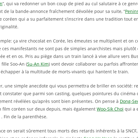
an
”, qui va redonner un bon coup de pied au cul salutaire à ce gen
ant de la bande-annonce fraîchement dévoilée pour sa suite, “
Penin
 coréen qui a su parfaitement s’inscrire dans une tradition tout 
iginalité.
 simple: ça vire chocolat en Corée, les émeutes se multiplient et o
ces manifestants ne sont pas de simples anarchistes mais plutôt
e et en os. Pris au piège dans un train lancé à vive allure vers B
a fille Soo-An (
Su-An Kim
) vont devoir collaborer ou parfois affronte
échapper à la multitude de morts-vivants qui hantent le train.
 une simple anecdote qui vous permettra de briller en société: rev
t constater que parmi son casting, quelques pointures du cinéma 
lement révélées qu’après sont bien présentes. On pense à
Dong-Se
n film coréen sur deux depuis, mais également
Woo-Sik Choi
qui a e
 . Fin de la parenthèse.
nce on serait sûrement tous morts des retards inhérents à la SNCF, i