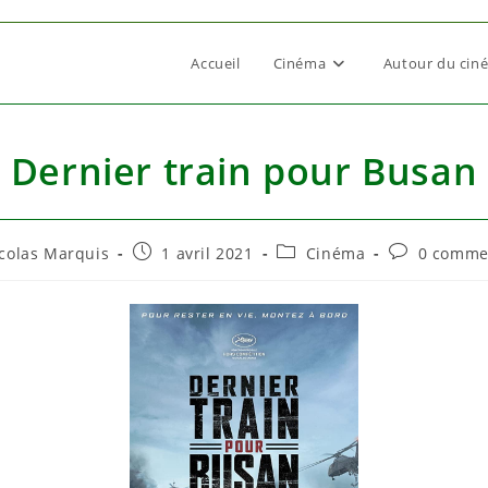
Accueil
Cinéma
Autour du cin
Dernier train pour Busan
r/autrice
Publication
Post
Commentair
colas Marquis
1 avril 2021
Cinéma
0 comme
publiée :
category:
de
la
ation :
publication :