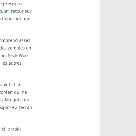
re presque à
sula
”, retour sur
en imposant une
n comprend assez
 des zombies en
usan, Seok-Woo
r les autres
oir le film
coréen qui ne
ok Ma
qui a du
xplosé à l’écran
ci le train