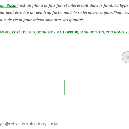
pour Busan
” est un film à la fois fun et intéressant dans le fond. La hyp
it peut-être été un peu trop forte, mais le redécouvrir aujourd’hui c’es
plus de recul pour mieux savourer ses qualités.
ANNES
,
CORÉE DU SUD
,
DONG-SEOK MA
,
HORREUR
,
SANG-HO YEON
,
YOO GONG
,
Y
GER
NU
 : @refracteurnico.bsky.social