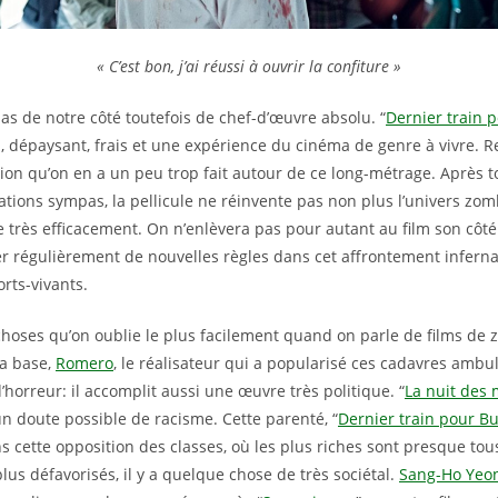
« C’est bon, j’ai réussi à ouvrir la confiture »
as de notre côté toutefois de chef-d’œuvre absolu. “
Dernier train 
m, dépaysant, frais et une expérience du cinéma de genre à vivre. 
on qu’on en a un peu trop fait autour de ce long-métrage. Après t
tions sympas, la pellicule ne réinvente pas non plus l’univers zombi
e très efficacement. On n’enlèvera pas pour autant au film son côté 
r régulièrement de nouvelles règles dans cet affrontement inferna
rts-vivants.
choses qu’on oublie le plus facilement quand on parle de films de 
la base,
Romero
, le réalisateur qui a popularisé ces cadavres ambul
’horreur: il accomplit aussi une œuvre très politique. “
La nuit des 
un doute possible de racisme. Cette parenté, “
Dernier train pour B
 cette opposition des classes, où les plus riches sont presque tous
lus défavorisés, il y a quelque chose de très sociétal.
Sang-Ho Yeo