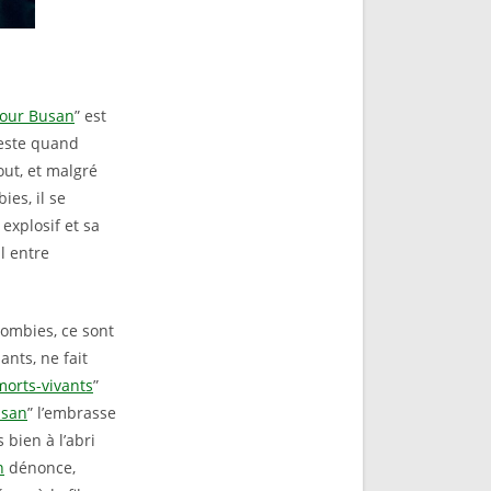
pour Busan
” est
Reste quand
out, et malgré
es, il se
explosif et sa
l entre
zombies, ce sont
ants, ne fait
morts-vivants
”
usan
” l’embrasse
 bien à l’abri
n
dénonce,