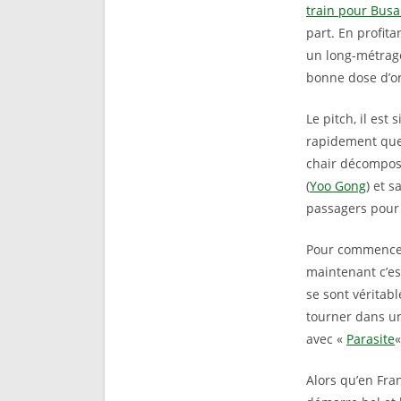
train pour Bus
part. En profit
un long-métrage
bonne dose d’or
Le pitch, il est
rapidement que 
chair décomposé
(
Yoo Gong
) et s
passagers pour 
Pour commencer,
maintenant c’es
se sont véritab
tourner dans u
avec «
Parasite
«
Alors qu’en Fra