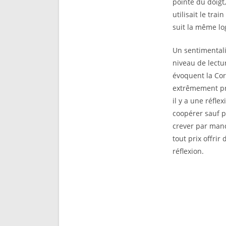
pointe du doigt
utilisait le tr
suit la même lo
Un sentimentali
niveau de lectur
évoquent la Cor
extrêmement pro
il y a une réfl
coopérer sauf p
crever par manq
tout prix offrir
réflexion.