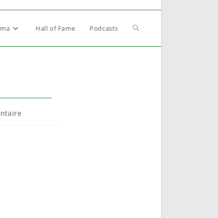
Toggle
éma
Hall of Fame
Podcasts
website
search
es
ntaire