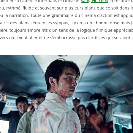
bien et sa cadence infernale, le cinéaste
Sang-Ho Yeon
la restitue 
hu, rythmé, fluide et souvent sur plusieurs plans que ce soit dans l
u la narration. Toute une grammaire du cinéma d’action est appliq
faire: des plans séquences sympas, il y en a une bonne dose mais 
ère, toujours empreints d’un sens de la logique filmique appréciab
 vers où il veut aller et ne s’embarrasse pas d’artifices qui seraien