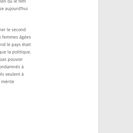
éen où le film
sse aujourd’hui
ner le second
ux femmes âgées
nd le pays était
ue la politique,
 pas pouvoir
 condamnés à
ls veulent à
i mérite