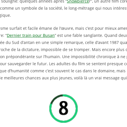
, souligne: quelques années après “
Snowpierce
r”, un autre film cor
ain comme un symbole de la société, le long-métrage qui nous intére
gique.
sme surfait et facile émane de l’œuvre, mais c’est pour mieux ame
e: “
Dernier train pour Busan
” est une fable sanglante. Quand de
ée du Sud d’antan en une simple remarque, celle d’avant 1987 qua
che de la dictature, impossible de se tromper. Mais encore plus q
exion prépondérante sur l’humain. Une impossibilité chronique à ne
our sauvegarder le futur. Les adultes du film se sentent presque
ue d’humanité comme c’est souvent le cas dans le domaine, mais i
 de meilleures chances aux plus jeunes, voilà là un vrai message qu