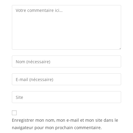
Comment
Enter
your
name
Enter
or
your
username
email
Saisir
to
address
l’URL
comment
to
de
comment
votre
Enregistrer mon nom, mon e-mail et mon site dans le
site
navigateur pour mon prochain commentaire.
(facultatif)