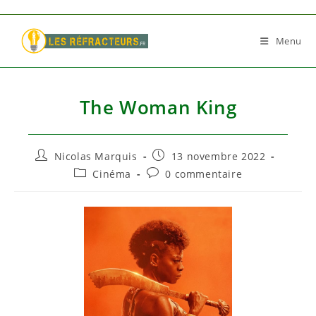
Skip
to
Menu
content
The Woman King
Auteur/autrice
Publication
Nicolas Marquis
13 novembre 2022
de
publiée :
Post
Commentaires
Cinéma
0 commentaire
la
category:
de
publication :
la
publication :