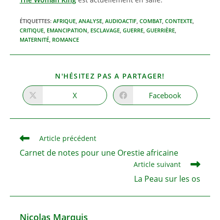
ÉTIQUETTES
:
AFRIQUE
,
ANALYSE
,
AUDIOACTIF
,
COMBAT
,
CONTEXTE
,
CRITIQUE
,
EMANCIPATION
,
ESCLAVAGE
,
GUERRE
,
GUERRIÈRE
,
MATERNITÉ
,
ROMANCE
PARTAGER
N'HÉSITEZ PAS A PARTAGER!
CE
CONTENU
X
Facebook
Ouvrir
Ouvrir
dans
dans
une
une
autre
autre
fenêtre
fenêtre
Read
Article précédent
more
Carnet de notes pour une Orestie africaine
articles
Article suivant
La Peau sur les os
Nicolas Marquis