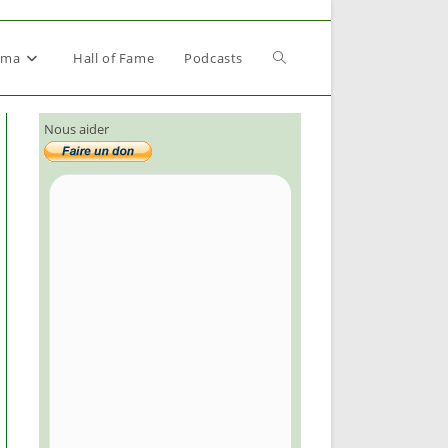
Toggle
éma
Hall of Fame
Podcasts
Nous aider
website
search