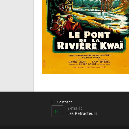
Contact
E-mail :
S’ouvre
Les Réfracteurs
dans
votre
application