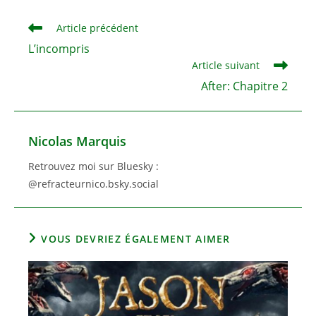
fenêtre
fenêtre
Read
Article précédent
more
L’incompris
articles
Article suivant
After: Chapitre 2
Nicolas Marquis
Retrouvez moi sur Bluesky :
@refracteurnico.bsky.social
VOUS DEVRIEZ ÉGALEMENT AIMER