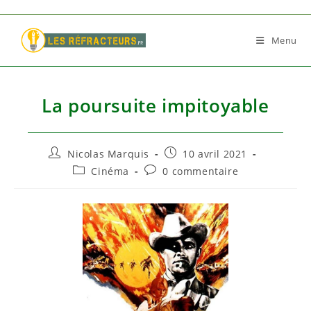
Skip
to
Menu
content
La poursuite impitoyable
Auteur/autrice
Publication
Nicolas Marquis
10 avril 2021
de
publiée :
Post
Commentaires
Cinéma
0 commentaire
la
category:
de
publication :
la
publication :