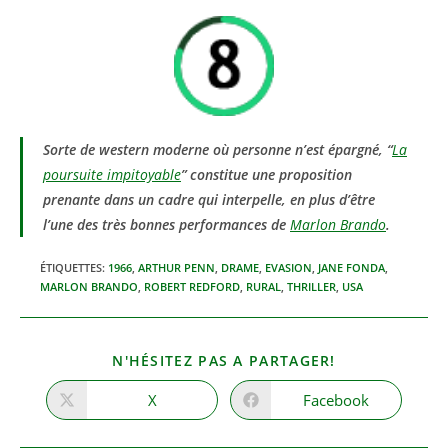
Sorte de western moderne où personne n’est épargné, “
La
poursuite impitoyable
” constitue une proposition
prenante dans un cadre qui interpelle, en plus d’être
l’une des très bonnes performances de
Marlon Brando
.
ÉTIQUETTES
:
1966
,
ARTHUR PENN
,
DRAME
,
EVASION
,
JANE FONDA
,
MARLON BRANDO
,
ROBERT REDFORD
,
RURAL
,
THRILLER
,
USA
PARTAGER
N'HÉSITEZ PAS A PARTAGER!
CE
CONTENU
X
Facebook
Ouvrir
Ouvrir
dans
dans
une
une
autre
autre