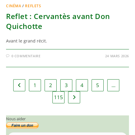
CINÉMA
/
REFLETS
Reflet : Cervantès avant Don
Quichotte
Avant le grand récit.
0 COMMENTAIRE
24 MARS 2026
1
2
3
4
5
…
Go to the previous page
115
Aller à la page suivante
Nous aider