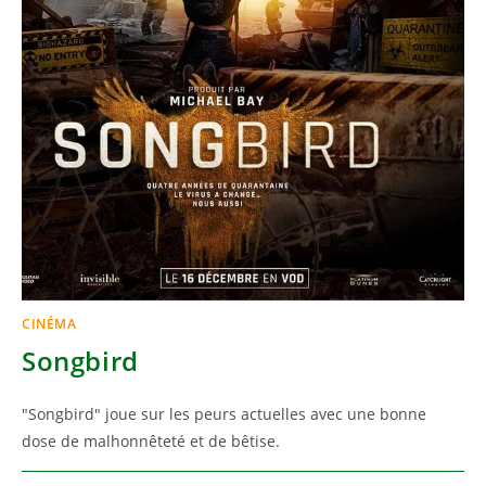
CINÉMA
Songbird
"Songbird" joue sur les peurs actuelles avec une bonne
dose de malhonnêteté et de bêtise.