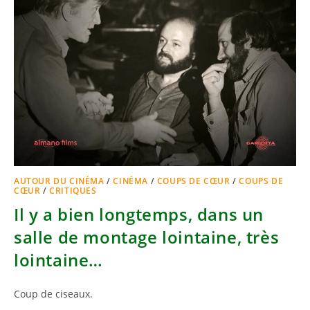
AUTOUR DU CINÉMA
/
CINÉMA
/
COUPS DE CŒUR
/
COUPS DE
CŒUR
/
CRITIQUES
Il y a bien longtemps, dans un
salle de montage lointaine, très
lointaine…
Coup de ciseaux.