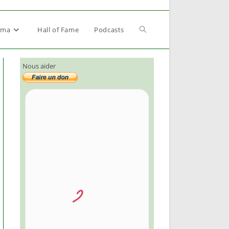
Toggle
éma
Hall of Fame
Podcasts
Nous aider
website
search