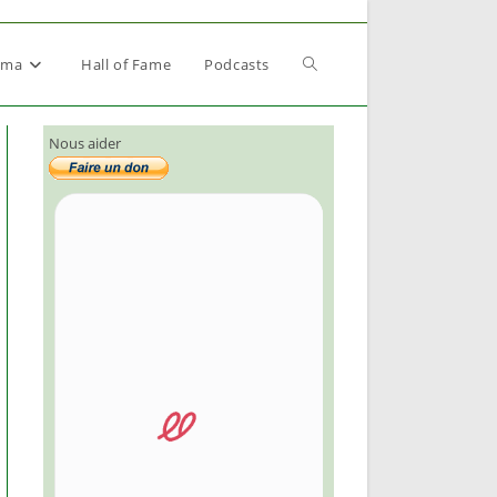
Toggle
éma
Hall of Fame
Podcasts
Nous aider
website
search