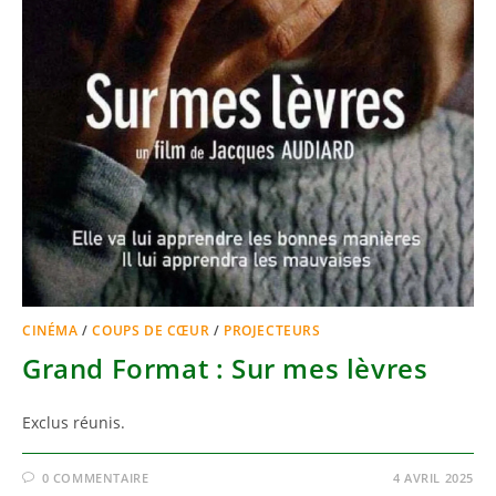
CINÉMA
/
COUPS DE CŒUR
/
PROJECTEURS
Grand Format : Sur mes lèvres
Exclus réunis.
0 COMMENTAIRE
4 AVRIL 2025