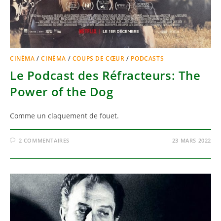
CINÉMA
/
CINÉMA
/
COUPS DE CŒUR
/
PODCASTS
Le Podcast des Réfracteurs: The
Power of the Dog
Comme un claquement de fouet.
2 COMMENTAIRES
23 MARS 2022