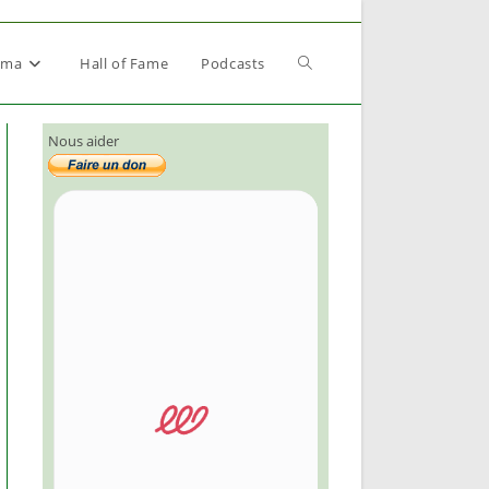
Toggle
éma
Hall of Fame
Podcasts
Nous aider
website
search