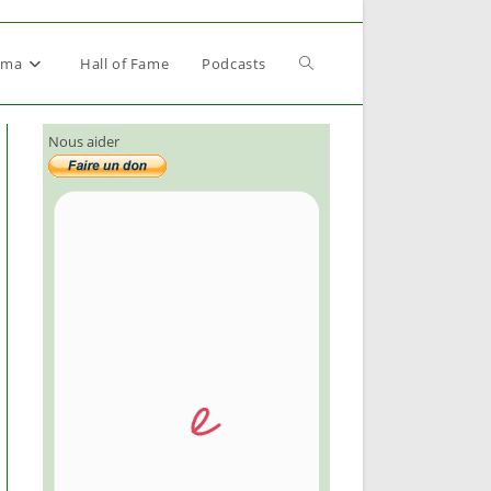
Toggle
éma
Hall of Fame
Podcasts
Nous aider
website
search