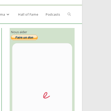
Toggle
éma
Hall of Fame
Podcasts
Nous aider
website
search