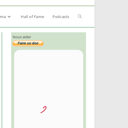
Toggle
éma
Hall of Fame
Podcasts
Nous aider
website
search