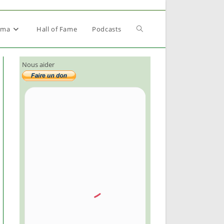
Toggle
éma
Hall of Fame
Podcasts
Nous aider
website
search