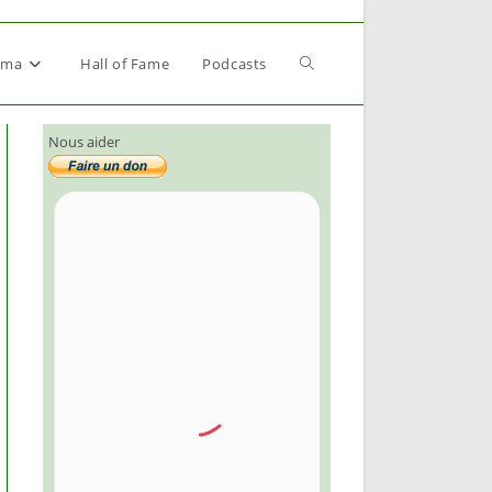
Toggle
éma
Hall of Fame
Podcasts
Nous aider
website
search