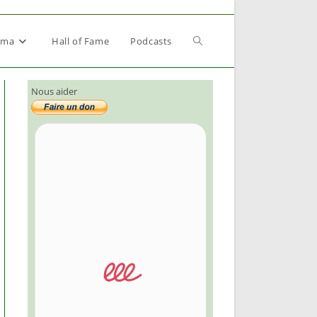
Toggle
éma
Hall of Fame
Podcasts
Nous aider
website
search