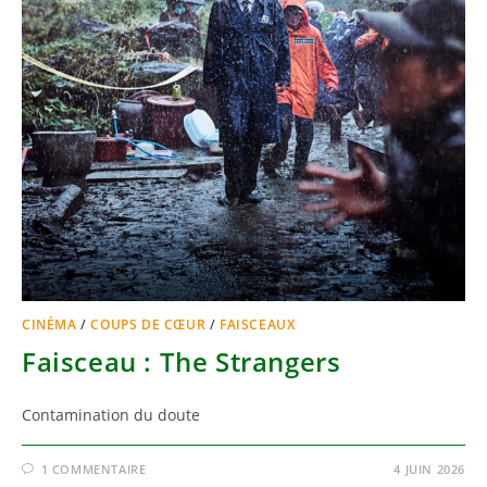
CINÉMA
/
COUPS DE CŒUR
/
FAISCEAUX
Faisceau : The Strangers
Contamination du doute
1 COMMENTAIRE
4 JUIN 2026