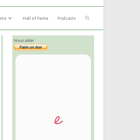
Toggle
éma
Hall of Fame
Podcasts
Nous aider
website
search