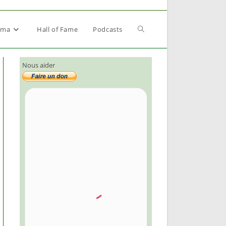
Toggle
éma
Hall of Fame
Podcasts
Nous aider
website
search