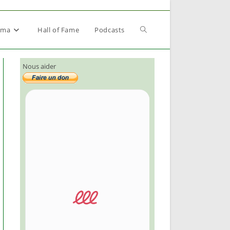
Toggle
éma
Hall of Fame
Podcasts
Nous aider
website
search