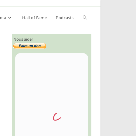
Toggle
éma
Hall of Fame
Podcasts
Nous aider
website
search