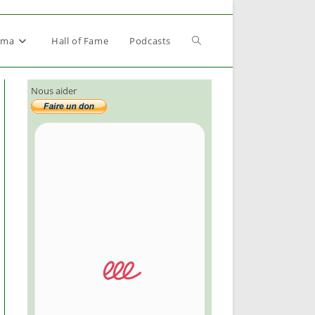
Toggle
éma
Hall of Fame
Podcasts
Nous aider
website
search