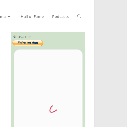
Toggle
éma
Hall of Fame
Podcasts
Nous aider
website
search