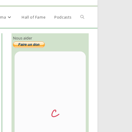
Toggle
éma
Hall of Fame
Podcasts
Nous aider
website
search