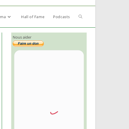
Toggle
éma
Hall of Fame
Podcasts
Nous aider
website
search