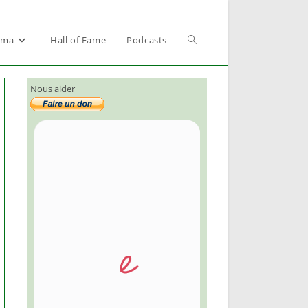
Toggle
éma
Hall of Fame
Podcasts
Nous aider
website
search